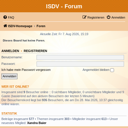
ISDV - Forum
FAQ
Registrieren
Anmelden
ISDV-Homepage
Foren
Aktuelle Zeit: Fr 7. Aug 2026, 15:19
Dieses Board hat keine Foren.
ANMELDEN
•
REGISTRIEREN
Benutzername:
Passwort:
Ich habe mein Passwort vergessen
Angemeldet bleiben
WER IST ONLINE?
Insgesamt sind
9
Besucher online :: 0 sichtbare Mitglieder, 0 unsichtbare Mitglieder und 9
Gäste (basierend auf den aktiven Besuchern der letzten 5 Minuten)
Der Besucherrekord liegt bei
935
Besuchern, die am Do 28. Mai 2026, 10:37 gleichzeitig
online waren.
STATISTIK
Beiträge insgesamt
577
• Themen insgesamt
303
• Mitglieder insgesamt
613
• Unser
neuestes Mitglied:
Xandra Baier