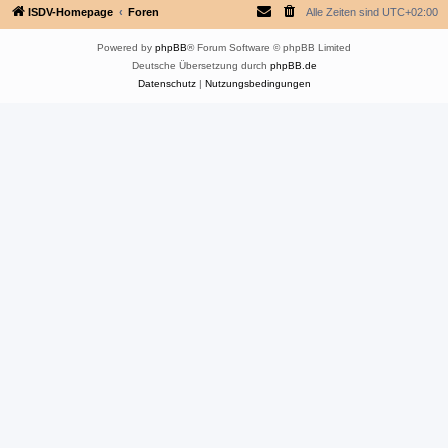
ISDV-Homepage
Foren
Alle Zeiten sind
UTC+02:00
Powered by
phpBB
® Forum Software © phpBB Limited
Deutsche Übersetzung durch
phpBB.de
Datenschutz
|
Nutzungsbedingungen