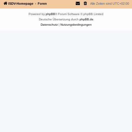
ISDV-Homepage
Foren
Alle Zeiten sind
UTC+02:00
Powered by
phpBB
® Forum Software © phpBB Limited
Deutsche Übersetzung durch
phpBB.de
Datenschutz
|
Nutzungsbedingungen