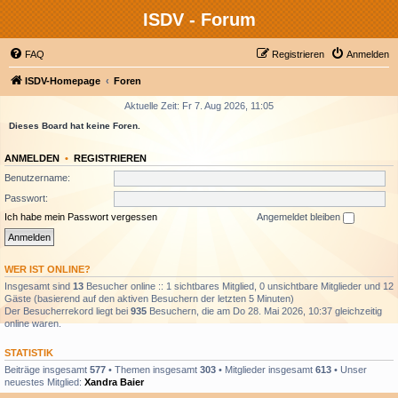
ISDV - Forum
FAQ
Registrieren
Anmelden
ISDV-Homepage
Foren
Aktuelle Zeit: Fr 7. Aug 2026, 11:05
Dieses Board hat keine Foren.
ANMELDEN
•
REGISTRIEREN
Benutzername:
Passwort:
Ich habe mein Passwort vergessen
Angemeldet bleiben
WER IST ONLINE?
Insgesamt sind
13
Besucher online :: 1 sichtbares Mitglied, 0 unsichtbare Mitglieder und 12
Gäste (basierend auf den aktiven Besuchern der letzten 5 Minuten)
Der Besucherrekord liegt bei
935
Besuchern, die am Do 28. Mai 2026, 10:37 gleichzeitig
online waren.
STATISTIK
Beiträge insgesamt
577
• Themen insgesamt
303
• Mitglieder insgesamt
613
• Unser
neuestes Mitglied:
Xandra Baier