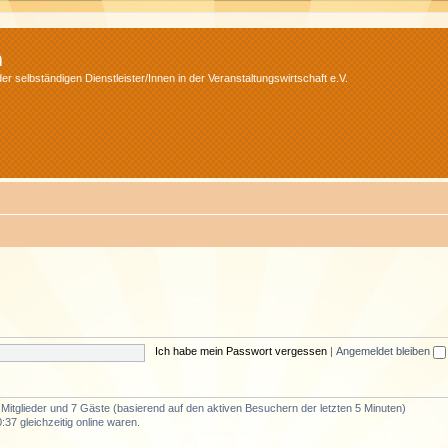
m
r selbständigen Dienstleister/Innen in der Veranstaltungswirtschaft e.V.
Ich habe mein Passwort vergessen
|
Angemeldet bleiben
e Mitglieder und 7 Gäste (basierend auf den aktiven Besuchern der letzten 5 Minuten)
37 gleichzeitig online waren.