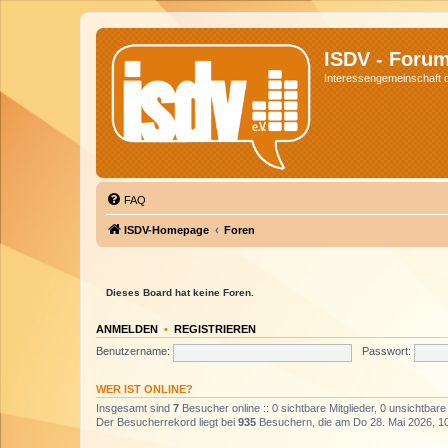
ISDV - Foru
Interessengemeinschaft de
FAQ
ISDV-Homepage
Foren
Dieses Board hat keine Foren.
ANMELDEN
•
REGISTRIEREN
Benutzername:
Passwort:
WER IST ONLINE?
Insgesamt sind
7
Besucher online :: 0 sichtbare Mitglieder, 0 unsichtbar
Der Besucherrekord liegt bei
935
Besuchern, die am Do 28. Mai 2026, 10: