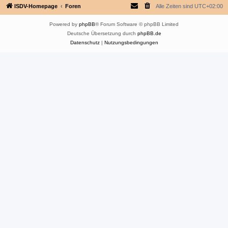
ISDV-Homepage
Foren
Alle Zeiten sind
UTC+02:00
Powered by
phpBB
® Forum Software © phpBB Limited
Deutsche Übersetzung durch
phpBB.de
Datenschutz
|
Nutzungsbedingungen