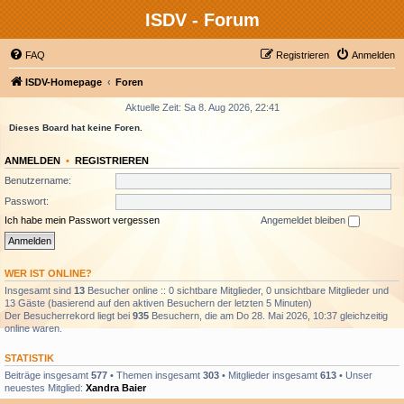
ISDV - Forum
FAQ
Registrieren
Anmelden
ISDV-Homepage
Foren
Aktuelle Zeit: Sa 8. Aug 2026, 22:41
Dieses Board hat keine Foren.
ANMELDEN
•
REGISTRIEREN
Benutzername:
Passwort:
Ich habe mein Passwort vergessen
Angemeldet bleiben
WER IST ONLINE?
Insgesamt sind
13
Besucher online :: 0 sichtbare Mitglieder, 0 unsichtbare Mitglieder und
13 Gäste (basierend auf den aktiven Besuchern der letzten 5 Minuten)
Der Besucherrekord liegt bei
935
Besuchern, die am Do 28. Mai 2026, 10:37 gleichzeitig
online waren.
STATISTIK
Beiträge insgesamt
577
• Themen insgesamt
303
• Mitglieder insgesamt
613
• Unser
neuestes Mitglied:
Xandra Baier