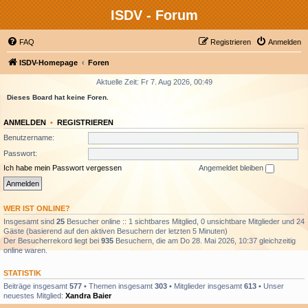
ISDV - Forum
FAQ
Registrieren
Anmelden
ISDV-Homepage
Foren
Aktuelle Zeit: Fr 7. Aug 2026, 00:49
Dieses Board hat keine Foren.
ANMELDEN
•
REGISTRIEREN
Benutzername:
Passwort:
Ich habe mein Passwort vergessen
Angemeldet bleiben
WER IST ONLINE?
Insgesamt sind
25
Besucher online :: 1 sichtbares Mitglied, 0 unsichtbare Mitglieder und 24
Gäste (basierend auf den aktiven Besuchern der letzten 5 Minuten)
Der Besucherrekord liegt bei
935
Besuchern, die am Do 28. Mai 2026, 10:37 gleichzeitig
online waren.
STATISTIK
Beiträge insgesamt
577
• Themen insgesamt
303
• Mitglieder insgesamt
613
• Unser
neuestes Mitglied:
Xandra Baier