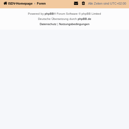
ISDV-Homepage
Foren
Alle Zeiten sind
UTC+02:00
Powered by
phpBB
® Forum Software © phpBB Limited
Deutsche Übersetzung durch
phpBB.de
Datenschutz
|
Nutzungsbedingungen