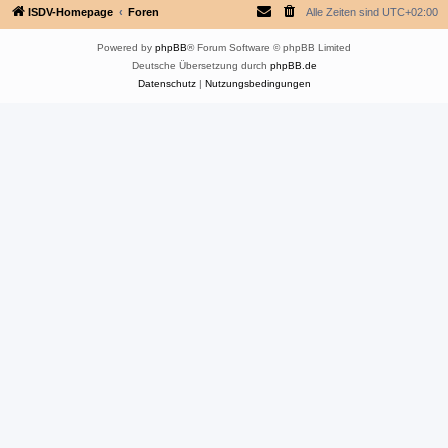
ISDV-Homepage
Foren
Alle Zeiten sind
UTC+02:00
Powered by
phpBB
® Forum Software © phpBB Limited
Deutsche Übersetzung durch
phpBB.de
Datenschutz
|
Nutzungsbedingungen