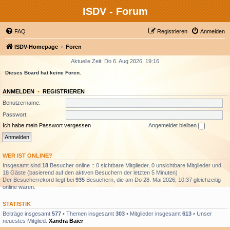
ISDV - Forum
FAQ
Registrieren
Anmelden
ISDV-Homepage
Foren
Aktuelle Zeit: Do 6. Aug 2026, 19:16
Dieses Board hat keine Foren.
ANMELDEN
•
REGISTRIEREN
Benutzername:
Passwort:
Ich habe mein Passwort vergessen
Angemeldet bleiben
WER IST ONLINE?
Insgesamt sind
18
Besucher online :: 0 sichtbare Mitglieder, 0 unsichtbare Mitglieder und
18 Gäste (basierend auf den aktiven Besuchern der letzten 5 Minuten)
Der Besucherrekord liegt bei
935
Besuchern, die am Do 28. Mai 2026, 10:37 gleichzeitig
online waren.
STATISTIK
Beiträge insgesamt
577
• Themen insgesamt
303
• Mitglieder insgesamt
613
• Unser
neuestes Mitglied:
Xandra Baier