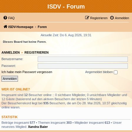
ISDV - Forum
FAQ
Registrieren
Anmelden
ISDV-Homepage
Foren
Aktuelle Zeit: Do 6. Aug 2026, 19:31
Dieses Board hat keine Foren.
ANMELDEN
•
REGISTRIEREN
Benutzername:
Passwort:
Ich habe mein Passwort vergessen
Angemeldet bleiben
WER IST ONLINE?
Insgesamt sind
12
Besucher online :: 0 sichtbare Mitglieder, 0 unsichtbare Mitglieder und
12 Gäste (basierend auf den aktiven Besuchern der letzten 5 Minuten)
Der Besucherrekord liegt bei
935
Besuchern, die am Do 28. Mai 2026, 10:37 gleichzeitig
online waren.
STATISTIK
Beiträge insgesamt
577
• Themen insgesamt
303
• Mitglieder insgesamt
613
• Unser
neuestes Mitglied:
Xandra Baier