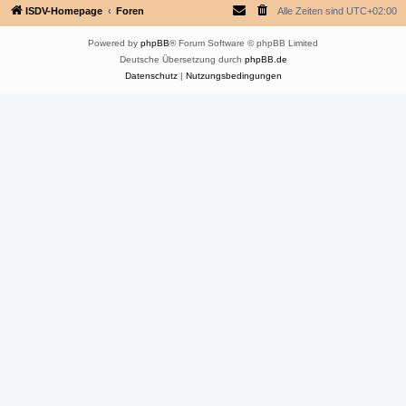
ISDV-Homepage
Foren
Alle Zeiten sind
UTC+02:00
Powered by
phpBB
® Forum Software © phpBB Limited
Deutsche Übersetzung durch
phpBB.de
Datenschutz
|
Nutzungsbedingungen