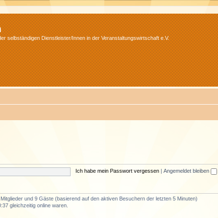
m
r selbständigen Dienstleister/Innen in der Veranstaltungswirtschaft e.V.
Ich habe mein Passwort vergessen
|
Angemeldet bleiben
e Mitglieder und 9 Gäste (basierend auf den aktiven Besuchern der letzten 5 Minuten)
37 gleichzeitig online waren.