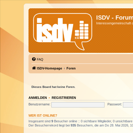
ISDV - Foru
Interessengemeinschaft de
FAQ
ISDV-Homepage
Foren
Dieses Board hat keine Foren.
ANMELDEN
•
REGISTRIEREN
Benutzername:
Passwort:
WER IST ONLINE?
Insgesamt sind
9
Besucher online :: 0 sichtbare Mitglieder, 0 unsichtbar
Der Besucherrekord liegt bei
935
Besuchern, die am Do 28. Mai 2026, 10: