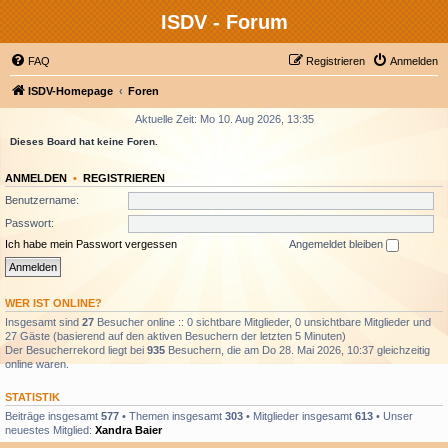
ISDV - Forum
FAQ
Registrieren
Anmelden
ISDV-Homepage
Foren
Aktuelle Zeit: Mo 10. Aug 2026, 13:35
Dieses Board hat keine Foren.
ANMELDEN
•
REGISTRIEREN
Benutzername:
Passwort:
Ich habe mein Passwort vergessen
Angemeldet bleiben
WER IST ONLINE?
Insgesamt sind
27
Besucher online :: 0 sichtbare Mitglieder, 0 unsichtbare Mitglieder und
27 Gäste (basierend auf den aktiven Besuchern der letzten 5 Minuten)
Der Besucherrekord liegt bei
935
Besuchern, die am Do 28. Mai 2026, 10:37 gleichzeitig
online waren.
STATISTIK
Beiträge insgesamt
577
• Themen insgesamt
303
• Mitglieder insgesamt
613
• Unser
neuestes Mitglied:
Xandra Baier