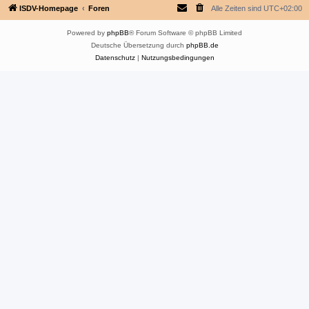
ISDV-Homepage
Foren
Alle Zeiten sind
UTC+02:00
Powered by
phpBB
® Forum Software © phpBB Limited
Deutsche Übersetzung durch
phpBB.de
Datenschutz
|
Nutzungsbedingungen