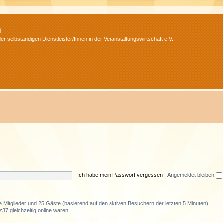
m
r selbständigen Dienstleister/Innen in der Veranstaltungswirtschaft e.V.
Ich habe mein Passwort vergessen
|
Angemeldet bleiben
re Mitglieder und 25 Gäste (basierend auf den aktiven Besuchern der letzten 5 Minuten)
37 gleichzeitig online waren.