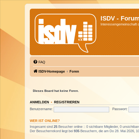
ISDV - Foru
Interessengemeinschaft de
FAQ
ISDV-Homepage
Foren
Dieses Board hat keine Foren.
ANMELDEN
•
REGISTRIEREN
Benutzername:
Passwort:
WER IST ONLINE?
Insgesamt sind
25
Besucher online :: 0 sichtbare Mitglieder, 0 unsichtba
Der Besucherrekord liegt bei
935
Besuchern, die am Do 28. Mai 2026, 10: