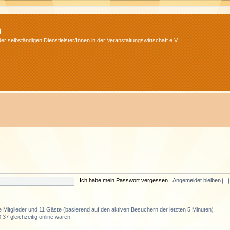
m
r selbständigen Dienstleister/Innen in der Veranstaltungswirtschaft e.V.
Ich habe mein Passwort vergessen
|
Angemeldet bleiben
re Mitglieder und 11 Gäste (basierend auf den aktiven Besuchern der letzten 5 Minuten)
37 gleichzeitig online waren.