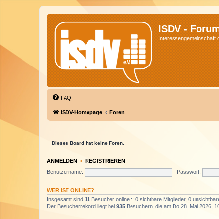
ISDV - Foru
Interessengemeinschaft de
FAQ
ISDV-Homepage
Foren
Dieses Board hat keine Foren.
ANMELDEN
•
REGISTRIEREN
Benutzername:
Passwort:
WER IST ONLINE?
Insgesamt sind
11
Besucher online :: 0 sichtbare Mitglieder, 0 unsichtba
Der Besucherrekord liegt bei
935
Besuchern, die am Do 28. Mai 2026, 10: