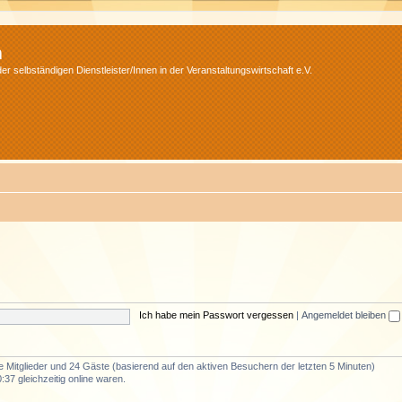
m
r selbständigen Dienstleister/Innen in der Veranstaltungswirtschaft e.V.
Ich habe mein Passwort vergessen
|
Angemeldet bleiben
re Mitglieder und 24 Gäste (basierend auf den aktiven Besuchern der letzten 5 Minuten)
37 gleichzeitig online waren.