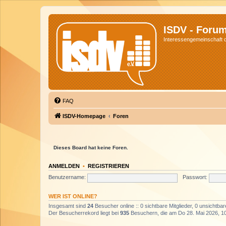
ISDV - Foru
Interessengemeinschaft de
FAQ
ISDV-Homepage
Foren
Dieses Board hat keine Foren.
ANMELDEN
•
REGISTRIEREN
Benutzername:
Passwort:
WER IST ONLINE?
Insgesamt sind
24
Besucher online :: 0 sichtbare Mitglieder, 0 unsichtba
Der Besucherrekord liegt bei
935
Besuchern, die am Do 28. Mai 2026, 10: