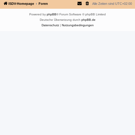
ISDV-Homepage
Foren
Alle Zeiten sind
UTC+02:00
Powered by
phpBB
® Forum Software © phpBB Limited
Deutsche Übersetzung durch
phpBB.de
Datenschutz
|
Nutzungsbedingungen