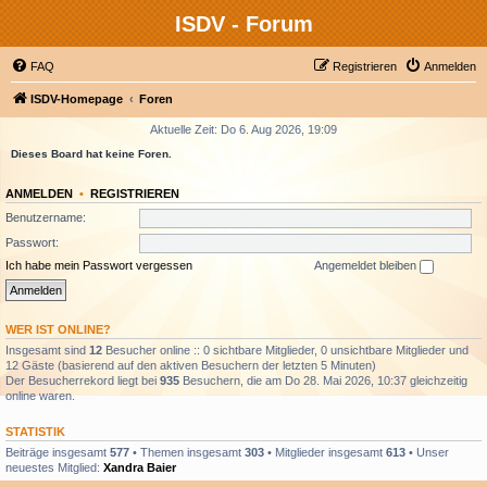
ISDV - Forum
FAQ
Registrieren
Anmelden
ISDV-Homepage
Foren
Aktuelle Zeit: Do 6. Aug 2026, 19:09
Dieses Board hat keine Foren.
ANMELDEN
•
REGISTRIEREN
Benutzername:
Passwort:
Ich habe mein Passwort vergessen
Angemeldet bleiben
WER IST ONLINE?
Insgesamt sind
12
Besucher online :: 0 sichtbare Mitglieder, 0 unsichtbare Mitglieder und
12 Gäste (basierend auf den aktiven Besuchern der letzten 5 Minuten)
Der Besucherrekord liegt bei
935
Besuchern, die am Do 28. Mai 2026, 10:37 gleichzeitig
online waren.
STATISTIK
Beiträge insgesamt
577
• Themen insgesamt
303
• Mitglieder insgesamt
613
• Unser
neuestes Mitglied:
Xandra Baier