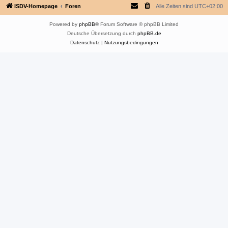
ISDV-Homepage
Foren
Alle Zeiten sind
UTC+02:00
Powered by
phpBB
® Forum Software © phpBB Limited
Deutsche Übersetzung durch
phpBB.de
Datenschutz
|
Nutzungsbedingungen