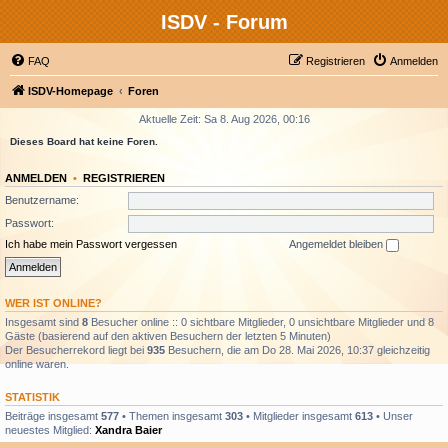
ISDV - Forum
FAQ
Registrieren
Anmelden
ISDV-Homepage
Foren
Aktuelle Zeit: Sa 8. Aug 2026, 00:16
Dieses Board hat keine Foren.
ANMELDEN
•
REGISTRIEREN
Benutzername:
Passwort:
Ich habe mein Passwort vergessen
Angemeldet bleiben
WER IST ONLINE?
Insgesamt sind
8
Besucher online :: 0 sichtbare Mitglieder, 0 unsichtbare Mitglieder und 8
Gäste (basierend auf den aktiven Besuchern der letzten 5 Minuten)
Der Besucherrekord liegt bei
935
Besuchern, die am Do 28. Mai 2026, 10:37 gleichzeitig
online waren.
STATISTIK
Beiträge insgesamt
577
• Themen insgesamt
303
• Mitglieder insgesamt
613
• Unser
neuestes Mitglied:
Xandra Baier