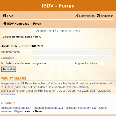
ISDV - Forum
FAQ
Registrieren
Anmelden
ISDV-Homepage
Foren
Aktuelle Zeit: Fr 7. Aug 2026, 18:01
Dieses Board hat keine Foren.
ANMELDEN
•
REGISTRIEREN
Benutzername:
Passwort:
Ich habe mein Passwort vergessen
Angemeldet bleiben
WER IST ONLINE?
Insgesamt sind
29
Besucher online :: 0 sichtbare Mitglieder, 0 unsichtbare Mitglieder und
29 Gäste (basierend auf den aktiven Besuchern der letzten 5 Minuten)
Der Besucherrekord liegt bei
935
Besuchern, die am Do 28. Mai 2026, 10:37 gleichzeitig
online waren.
STATISTIK
Beiträge insgesamt
577
• Themen insgesamt
303
• Mitglieder insgesamt
613
• Unser
neuestes Mitglied:
Xandra Baier