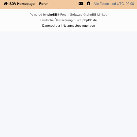
ISDV-Homepage
Foren
Alle Zeiten sind
UTC+02:00
Powered by
phpBB
® Forum Software © phpBB Limited
Deutsche Übersetzung durch
phpBB.de
Datenschutz
|
Nutzungsbedingungen