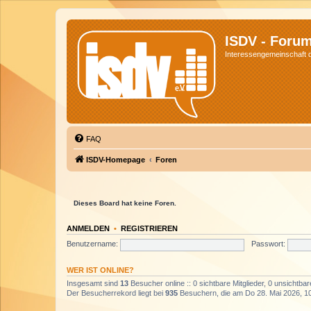
ISDV - Foru
Interessengemeinschaft de
FAQ
ISDV-Homepage
Foren
Dieses Board hat keine Foren.
ANMELDEN
•
REGISTRIEREN
Benutzername:
Passwort:
WER IST ONLINE?
Insgesamt sind
13
Besucher online :: 0 sichtbare Mitglieder, 0 unsichtba
Der Besucherrekord liegt bei
935
Besuchern, die am Do 28. Mai 2026, 10: