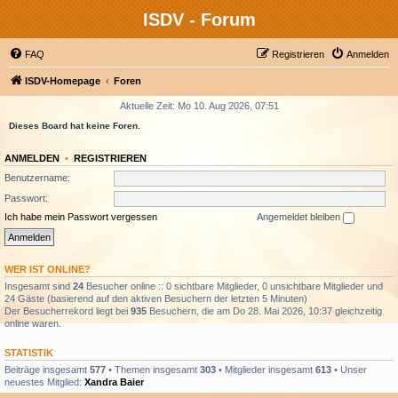
ISDV - Forum
FAQ
Registrieren
Anmelden
ISDV-Homepage
Foren
Aktuelle Zeit: Mo 10. Aug 2026, 07:51
Dieses Board hat keine Foren.
ANMELDEN
•
REGISTRIEREN
Benutzername:
Passwort:
Ich habe mein Passwort vergessen
Angemeldet bleiben
WER IST ONLINE?
Insgesamt sind
24
Besucher online :: 0 sichtbare Mitglieder, 0 unsichtbare Mitglieder und
24 Gäste (basierend auf den aktiven Besuchern der letzten 5 Minuten)
Der Besucherrekord liegt bei
935
Besuchern, die am Do 28. Mai 2026, 10:37 gleichzeitig
online waren.
STATISTIK
Beiträge insgesamt
577
• Themen insgesamt
303
• Mitglieder insgesamt
613
• Unser
neuestes Mitglied:
Xandra Baier