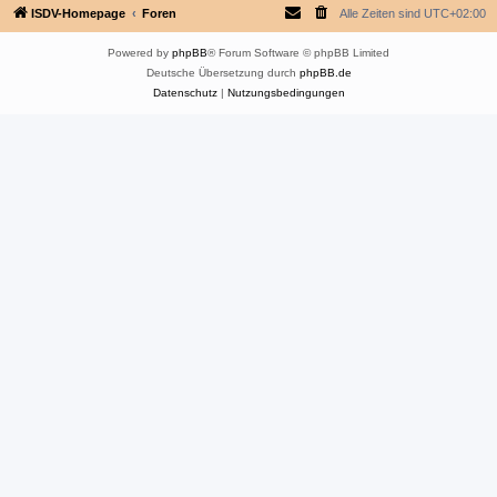
ISDV-Homepage
Foren
Alle Zeiten sind
UTC+02:00
Powered by
phpBB
® Forum Software © phpBB Limited
Deutsche Übersetzung durch
phpBB.de
Datenschutz
|
Nutzungsbedingungen