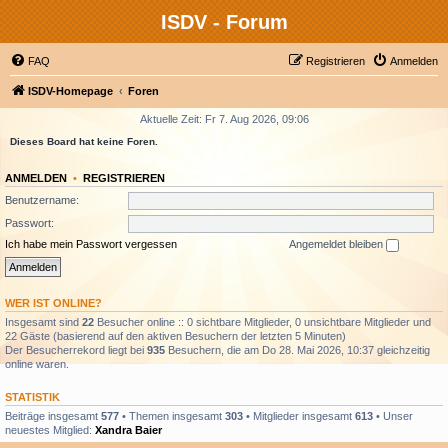
ISDV - Forum
FAQ
Registrieren
Anmelden
ISDV-Homepage
Foren
Aktuelle Zeit: Fr 7. Aug 2026, 09:06
Dieses Board hat keine Foren.
ANMELDEN
•
REGISTRIEREN
Benutzername:
Passwort:
Ich habe mein Passwort vergessen
Angemeldet bleiben
WER IST ONLINE?
Insgesamt sind
22
Besucher online :: 0 sichtbare Mitglieder, 0 unsichtbare Mitglieder und
22 Gäste (basierend auf den aktiven Besuchern der letzten 5 Minuten)
Der Besucherrekord liegt bei
935
Besuchern, die am Do 28. Mai 2026, 10:37 gleichzeitig
online waren.
STATISTIK
Beiträge insgesamt
577
• Themen insgesamt
303
• Mitglieder insgesamt
613
• Unser
neuestes Mitglied:
Xandra Baier