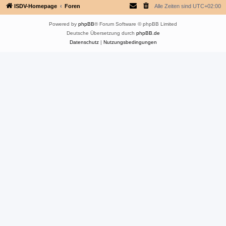
ISDV-Homepage
Foren
Alle Zeiten sind
UTC+02:00
Powered by
phpBB
® Forum Software © phpBB Limited
Deutsche Übersetzung durch
phpBB.de
Datenschutz
|
Nutzungsbedingungen