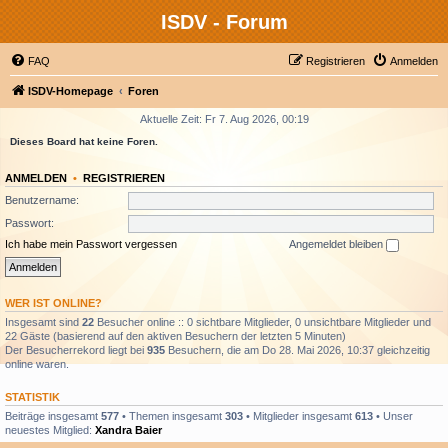
ISDV - Forum
FAQ
Registrieren
Anmelden
ISDV-Homepage
Foren
Aktuelle Zeit: Fr 7. Aug 2026, 00:19
Dieses Board hat keine Foren.
ANMELDEN
•
REGISTRIEREN
Benutzername:
Passwort:
Ich habe mein Passwort vergessen
Angemeldet bleiben
WER IST ONLINE?
Insgesamt sind
22
Besucher online :: 0 sichtbare Mitglieder, 0 unsichtbare Mitglieder und
22 Gäste (basierend auf den aktiven Besuchern der letzten 5 Minuten)
Der Besucherrekord liegt bei
935
Besuchern, die am Do 28. Mai 2026, 10:37 gleichzeitig
online waren.
STATISTIK
Beiträge insgesamt
577
• Themen insgesamt
303
• Mitglieder insgesamt
613
• Unser
neuestes Mitglied:
Xandra Baier