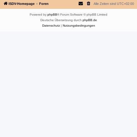
ISDV-Homepage
Foren
Alle Zeiten sind
UTC+02:00
Powered by
phpBB
® Forum Software © phpBB Limited
Deutsche Übersetzung durch
phpBB.de
Datenschutz
|
Nutzungsbedingungen