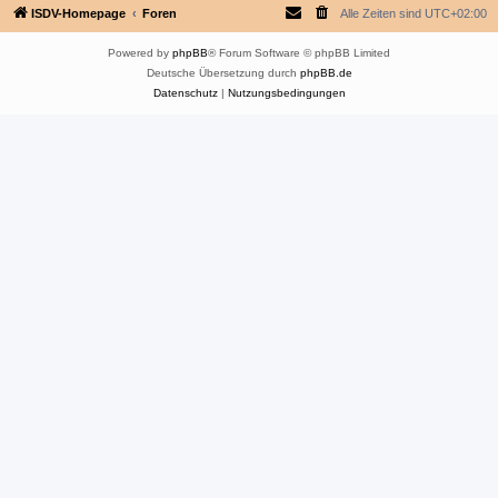
ISDV-Homepage
Foren
Alle Zeiten sind
UTC+02:00
Powered by
phpBB
® Forum Software © phpBB Limited
Deutsche Übersetzung durch
phpBB.de
Datenschutz
|
Nutzungsbedingungen