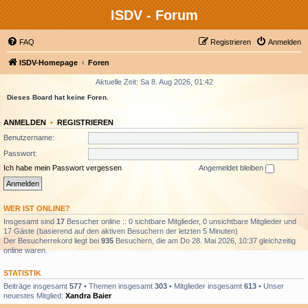
ISDV - Forum
FAQ
Registrieren
Anmelden
ISDV-Homepage
Foren
Aktuelle Zeit: Sa 8. Aug 2026, 01:42
Dieses Board hat keine Foren.
ANMELDEN
•
REGISTRIEREN
Benutzername:
Passwort:
Ich habe mein Passwort vergessen
Angemeldet bleiben
WER IST ONLINE?
Insgesamt sind
17
Besucher online :: 0 sichtbare Mitglieder, 0 unsichtbare Mitglieder und
17 Gäste (basierend auf den aktiven Besuchern der letzten 5 Minuten)
Der Besucherrekord liegt bei
935
Besuchern, die am Do 28. Mai 2026, 10:37 gleichzeitig
online waren.
STATISTIK
Beiträge insgesamt
577
• Themen insgesamt
303
• Mitglieder insgesamt
613
• Unser
neuestes Mitglied:
Xandra Baier