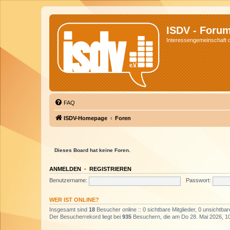
ISDV - Foru
Interessengemeinschaft de
FAQ
ISDV-Homepage
Foren
Dieses Board hat keine Foren.
ANMELDEN
•
REGISTRIEREN
Benutzername:
Passwort:
WER IST ONLINE?
Insgesamt sind
18
Besucher online :: 0 sichtbare Mitglieder, 0 unsichtba
Der Besucherrekord liegt bei
935
Besuchern, die am Do 28. Mai 2026, 10: