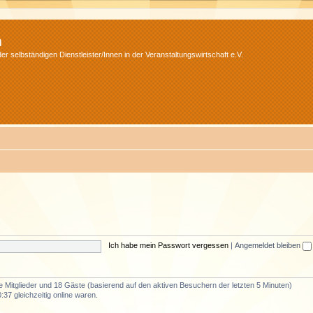
m
r selbständigen Dienstleister/Innen in der Veranstaltungswirtschaft e.V.
Ich habe mein Passwort vergessen
|
Angemeldet bleiben
re Mitglieder und 18 Gäste (basierend auf den aktiven Besuchern der letzten 5 Minuten)
37 gleichzeitig online waren.