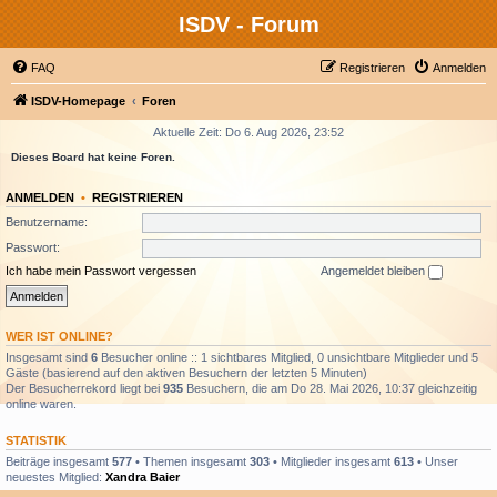
ISDV - Forum
FAQ
Registrieren
Anmelden
ISDV-Homepage
Foren
Aktuelle Zeit: Do 6. Aug 2026, 23:52
Dieses Board hat keine Foren.
ANMELDEN
•
REGISTRIEREN
Benutzername:
Passwort:
Ich habe mein Passwort vergessen
Angemeldet bleiben
WER IST ONLINE?
Insgesamt sind
6
Besucher online :: 1 sichtbares Mitglied, 0 unsichtbare Mitglieder und 5
Gäste (basierend auf den aktiven Besuchern der letzten 5 Minuten)
Der Besucherrekord liegt bei
935
Besuchern, die am Do 28. Mai 2026, 10:37 gleichzeitig
online waren.
STATISTIK
Beiträge insgesamt
577
• Themen insgesamt
303
• Mitglieder insgesamt
613
• Unser
neuestes Mitglied:
Xandra Baier