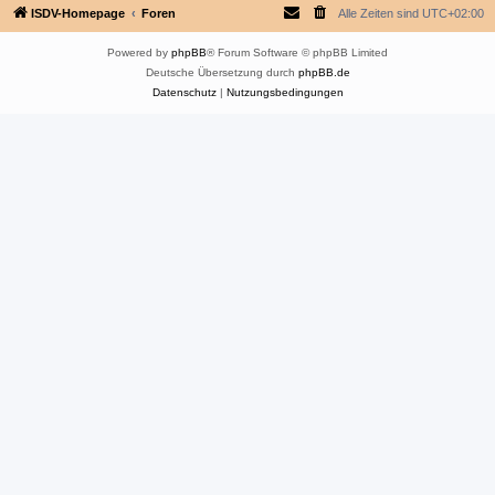
ISDV-Homepage
Foren
Alle Zeiten sind
UTC+02:00
Powered by
phpBB
® Forum Software © phpBB Limited
Deutsche Übersetzung durch
phpBB.de
Datenschutz
|
Nutzungsbedingungen