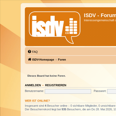
ISDV - Foru
Interessengemeinschaft de
FAQ
ISDV-Homepage
Foren
Dieses Board hat keine Foren.
ANMELDEN
•
REGISTRIEREN
Benutzername:
Passwort:
WER IST ONLINE?
Insgesamt sind
4
Besucher online :: 0 sichtbare Mitglieder, 0 unsichtbar
Der Besucherrekord liegt bei
935
Besuchern, die am Do 28. Mai 2026, 10: