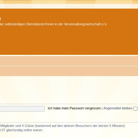
m
r selbständigen Dienstleister/Innen in der Veranstaltungswirtschaft e.V.
Ich habe mein Passwort vergessen
|
Angemeldet bleiben
e Mitglieder und 4 Gäste (basierend auf den aktiven Besuchern der letzten 5 Minuten)
37 gleichzeitig online waren.