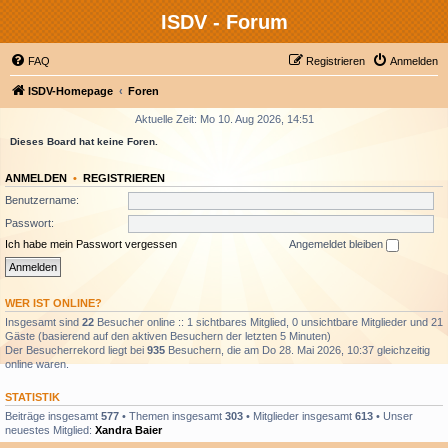
ISDV - Forum
FAQ
Registrieren
Anmelden
ISDV-Homepage
Foren
Aktuelle Zeit: Mo 10. Aug 2026, 14:51
Dieses Board hat keine Foren.
ANMELDEN
•
REGISTRIEREN
Benutzername:
Passwort:
Ich habe mein Passwort vergessen
Angemeldet bleiben
WER IST ONLINE?
Insgesamt sind
22
Besucher online :: 1 sichtbares Mitglied, 0 unsichtbare Mitglieder und 21
Gäste (basierend auf den aktiven Besuchern der letzten 5 Minuten)
Der Besucherrekord liegt bei
935
Besuchern, die am Do 28. Mai 2026, 10:37 gleichzeitig
online waren.
STATISTIK
Beiträge insgesamt
577
• Themen insgesamt
303
• Mitglieder insgesamt
613
• Unser
neuestes Mitglied:
Xandra Baier