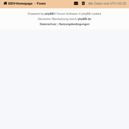
ISDV-Homepage
Foren
Alle Zeiten sind
UTC+02:00
Powered by
phpBB
® Forum Software © phpBB Limited
Deutsche Übersetzung durch
phpBB.de
Datenschutz
|
Nutzungsbedingungen