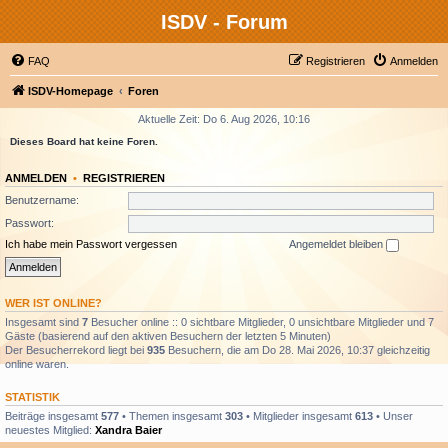
ISDV - Forum
FAQ
Registrieren
Anmelden
ISDV-Homepage
Foren
Aktuelle Zeit: Do 6. Aug 2026, 10:16
Dieses Board hat keine Foren.
ANMELDEN
•
REGISTRIEREN
Benutzername:
Passwort:
Ich habe mein Passwort vergessen
Angemeldet bleiben
WER IST ONLINE?
Insgesamt sind
7
Besucher online :: 0 sichtbare Mitglieder, 0 unsichtbare Mitglieder und 7
Gäste (basierend auf den aktiven Besuchern der letzten 5 Minuten)
Der Besucherrekord liegt bei
935
Besuchern, die am Do 28. Mai 2026, 10:37 gleichzeitig
online waren.
STATISTIK
Beiträge insgesamt
577
• Themen insgesamt
303
• Mitglieder insgesamt
613
• Unser
neuestes Mitglied:
Xandra Baier