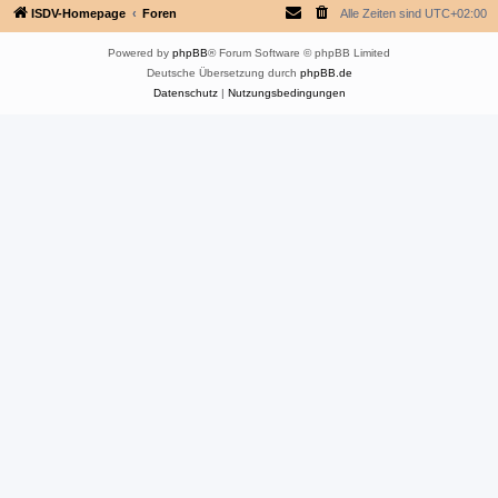
ISDV-Homepage
Foren
Alle Zeiten sind
UTC+02:00
Powered by
phpBB
® Forum Software © phpBB Limited
Deutsche Übersetzung durch
phpBB.de
Datenschutz
|
Nutzungsbedingungen