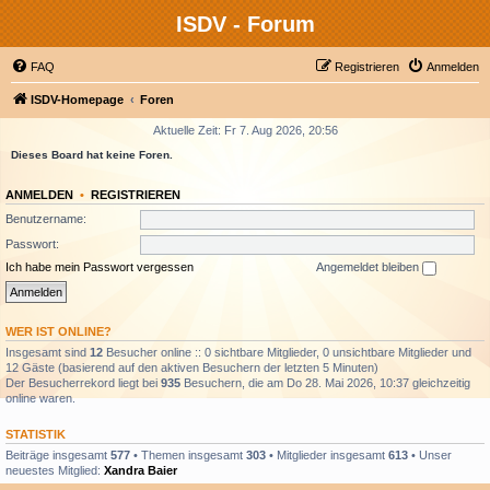
ISDV - Forum
FAQ
Registrieren
Anmelden
ISDV-Homepage
Foren
Aktuelle Zeit: Fr 7. Aug 2026, 20:56
Dieses Board hat keine Foren.
ANMELDEN
•
REGISTRIEREN
Benutzername:
Passwort:
Ich habe mein Passwort vergessen
Angemeldet bleiben
WER IST ONLINE?
Insgesamt sind
12
Besucher online :: 0 sichtbare Mitglieder, 0 unsichtbare Mitglieder und
12 Gäste (basierend auf den aktiven Besuchern der letzten 5 Minuten)
Der Besucherrekord liegt bei
935
Besuchern, die am Do 28. Mai 2026, 10:37 gleichzeitig
online waren.
STATISTIK
Beiträge insgesamt
577
• Themen insgesamt
303
• Mitglieder insgesamt
613
• Unser
neuestes Mitglied:
Xandra Baier