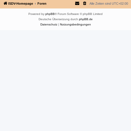
ISDV-Homepage
Foren
Alle Zeiten sind
UTC+02:00
Powered by
phpBB
® Forum Software © phpBB Limited
Deutsche Übersetzung durch
phpBB.de
Datenschutz
|
Nutzungsbedingungen