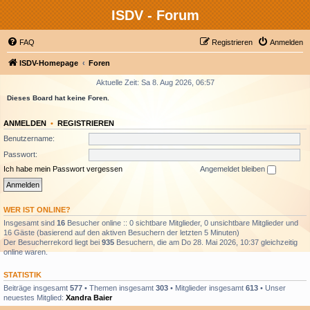
ISDV - Forum
FAQ
Registrieren
Anmelden
ISDV-Homepage
Foren
Aktuelle Zeit: Sa 8. Aug 2026, 06:57
Dieses Board hat keine Foren.
ANMELDEN
•
REGISTRIEREN
Benutzername:
Passwort:
Ich habe mein Passwort vergessen
Angemeldet bleiben
WER IST ONLINE?
Insgesamt sind
16
Besucher online :: 0 sichtbare Mitglieder, 0 unsichtbare Mitglieder und
16 Gäste (basierend auf den aktiven Besuchern der letzten 5 Minuten)
Der Besucherrekord liegt bei
935
Besuchern, die am Do 28. Mai 2026, 10:37 gleichzeitig
online waren.
STATISTIK
Beiträge insgesamt
577
• Themen insgesamt
303
• Mitglieder insgesamt
613
• Unser
neuestes Mitglied:
Xandra Baier