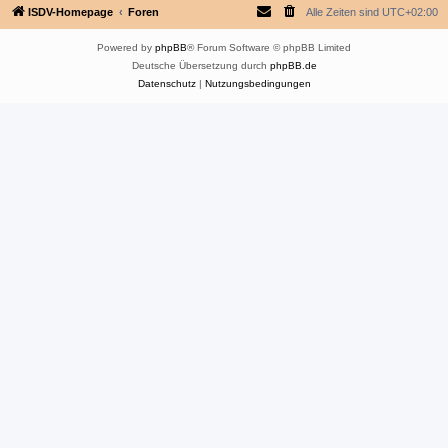
ISDV-Homepage
Foren
Alle Zeiten sind
UTC+02:00
Powered by
phpBB
® Forum Software © phpBB Limited
Deutsche Übersetzung durch
phpBB.de
Datenschutz
|
Nutzungsbedingungen