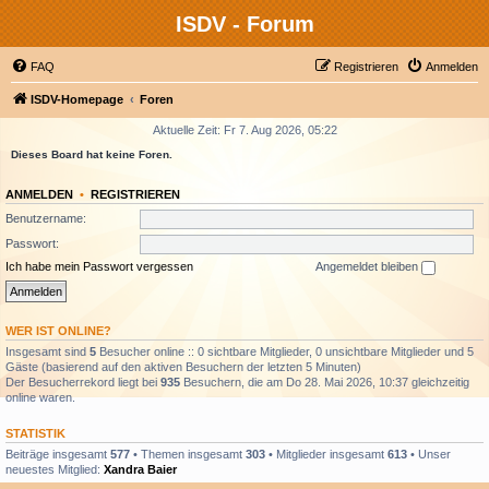
ISDV - Forum
FAQ
Registrieren
Anmelden
ISDV-Homepage
Foren
Aktuelle Zeit: Fr 7. Aug 2026, 05:22
Dieses Board hat keine Foren.
ANMELDEN
•
REGISTRIEREN
Benutzername:
Passwort:
Ich habe mein Passwort vergessen
Angemeldet bleiben
WER IST ONLINE?
Insgesamt sind
5
Besucher online :: 0 sichtbare Mitglieder, 0 unsichtbare Mitglieder und 5
Gäste (basierend auf den aktiven Besuchern der letzten 5 Minuten)
Der Besucherrekord liegt bei
935
Besuchern, die am Do 28. Mai 2026, 10:37 gleichzeitig
online waren.
STATISTIK
Beiträge insgesamt
577
• Themen insgesamt
303
• Mitglieder insgesamt
613
• Unser
neuestes Mitglied:
Xandra Baier