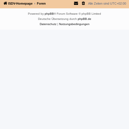
ISDV-Homepage
Foren
Alle Zeiten sind
UTC+02:00
Powered by
phpBB
® Forum Software © phpBB Limited
Deutsche Übersetzung durch
phpBB.de
Datenschutz
|
Nutzungsbedingungen