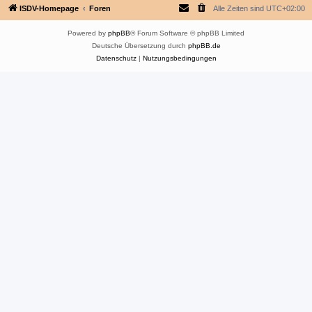
ISDV-Homepage
Foren
Alle Zeiten sind
UTC+02:00
Powered by
phpBB
® Forum Software © phpBB Limited
Deutsche Übersetzung durch
phpBB.de
Datenschutz
|
Nutzungsbedingungen