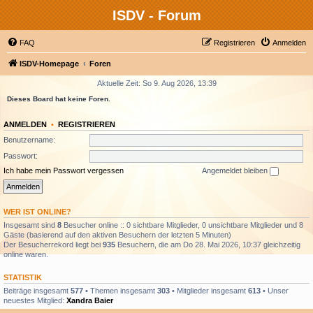
ISDV - Forum
FAQ
Registrieren
Anmelden
ISDV-Homepage
Foren
Aktuelle Zeit: So 9. Aug 2026, 13:39
Dieses Board hat keine Foren.
ANMELDEN
•
REGISTRIEREN
Benutzername:
Passwort:
Ich habe mein Passwort vergessen
Angemeldet bleiben
WER IST ONLINE?
Insgesamt sind
8
Besucher online :: 0 sichtbare Mitglieder, 0 unsichtbare Mitglieder und 8
Gäste (basierend auf den aktiven Besuchern der letzten 5 Minuten)
Der Besucherrekord liegt bei
935
Besuchern, die am Do 28. Mai 2026, 10:37 gleichzeitig
online waren.
STATISTIK
Beiträge insgesamt
577
• Themen insgesamt
303
• Mitglieder insgesamt
613
• Unser
neuestes Mitglied:
Xandra Baier