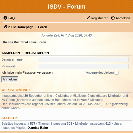
ISDV - Forum
FAQ
Registrieren
Anmelden
ISDV-Homepage
Foren
Aktuelle Zeit: Fr 7. Aug 2026, 07:43
Dieses Board hat keine Foren.
ANMELDEN
•
REGISTRIEREN
Benutzername:
Passwort:
Ich habe mein Passwort vergessen
Angemeldet bleiben
WER IST ONLINE?
Insgesamt sind
30
Besucher online :: 0 sichtbare Mitglieder, 0 unsichtbare Mitglieder und
30 Gäste (basierend auf den aktiven Besuchern der letzten 5 Minuten)
Der Besucherrekord liegt bei
935
Besuchern, die am Do 28. Mai 2026, 10:37 gleichzeitig
online waren.
STATISTIK
Beiträge insgesamt
577
• Themen insgesamt
303
• Mitglieder insgesamt
613
• Unser
neuestes Mitglied:
Xandra Baier