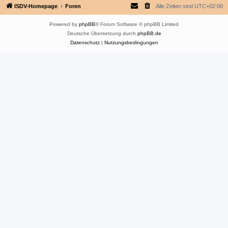
ISDV-Homepage
Foren
Alle Zeiten sind
UTC+02:00
Powered by
phpBB
® Forum Software © phpBB Limited
Deutsche Übersetzung durch
phpBB.de
Datenschutz
|
Nutzungsbedingungen