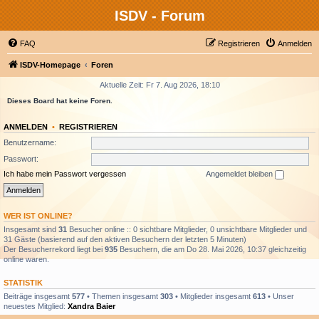
ISDV - Forum
FAQ
Registrieren
Anmelden
ISDV-Homepage
Foren
Aktuelle Zeit: Fr 7. Aug 2026, 18:10
Dieses Board hat keine Foren.
ANMELDEN
•
REGISTRIEREN
Benutzername:
Passwort:
Ich habe mein Passwort vergessen
Angemeldet bleiben
WER IST ONLINE?
Insgesamt sind
31
Besucher online :: 0 sichtbare Mitglieder, 0 unsichtbare Mitglieder und
31 Gäste (basierend auf den aktiven Besuchern der letzten 5 Minuten)
Der Besucherrekord liegt bei
935
Besuchern, die am Do 28. Mai 2026, 10:37 gleichzeitig
online waren.
STATISTIK
Beiträge insgesamt
577
• Themen insgesamt
303
• Mitglieder insgesamt
613
• Unser
neuestes Mitglied:
Xandra Baier