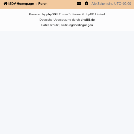
ISDV-Homepage
Foren
Alle Zeiten sind
UTC+02:00
Powered by
phpBB
® Forum Software © phpBB Limited
Deutsche Übersetzung durch
phpBB.de
Datenschutz
|
Nutzungsbedingungen