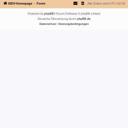
ISDV-Homepage
Foren
Alle Zeiten sind
UTC+02:00
Powered by
phpBB
® Forum Software © phpBB Limited
Deutsche Übersetzung durch
phpBB.de
Datenschutz
|
Nutzungsbedingungen