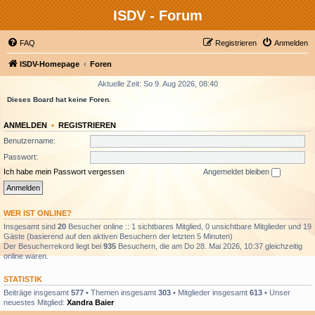
ISDV - Forum
FAQ
Registrieren
Anmelden
ISDV-Homepage
Foren
Aktuelle Zeit: So 9. Aug 2026, 08:40
Dieses Board hat keine Foren.
ANMELDEN
•
REGISTRIEREN
Benutzername:
Passwort:
Ich habe mein Passwort vergessen
Angemeldet bleiben
WER IST ONLINE?
Insgesamt sind
20
Besucher online :: 1 sichtbares Mitglied, 0 unsichtbare Mitglieder und 19
Gäste (basierend auf den aktiven Besuchern der letzten 5 Minuten)
Der Besucherrekord liegt bei
935
Besuchern, die am Do 28. Mai 2026, 10:37 gleichzeitig
online waren.
STATISTIK
Beiträge insgesamt
577
• Themen insgesamt
303
• Mitglieder insgesamt
613
• Unser
neuestes Mitglied:
Xandra Baier