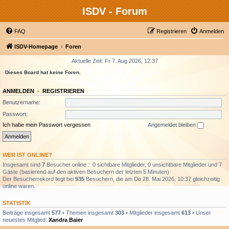
ISDV - Forum
FAQ
Registrieren
Anmelden
ISDV-Homepage
Foren
Aktuelle Zeit: Fr 7. Aug 2026, 12:37
Dieses Board hat keine Foren.
ANMELDEN
•
REGISTRIEREN
Benutzername:
Passwort:
Ich habe mein Passwort vergessen
Angemeldet bleiben
WER IST ONLINE?
Insgesamt sind
7
Besucher online :: 0 sichtbare Mitglieder, 0 unsichtbare Mitglieder und 7
Gäste (basierend auf den aktiven Besuchern der letzten 5 Minuten)
Der Besucherrekord liegt bei
935
Besuchern, die am Do 28. Mai 2026, 10:37 gleichzeitig
online waren.
STATISTIK
Beiträge insgesamt
577
• Themen insgesamt
303
• Mitglieder insgesamt
613
• Unser
neuestes Mitglied:
Xandra Baier