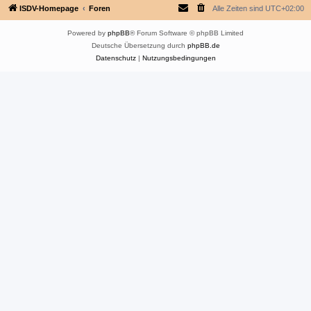
ISDV-Homepage
Foren
Alle Zeiten sind
UTC+02:00
Powered by
phpBB
® Forum Software © phpBB Limited
Deutsche Übersetzung durch
phpBB.de
Datenschutz
|
Nutzungsbedingungen