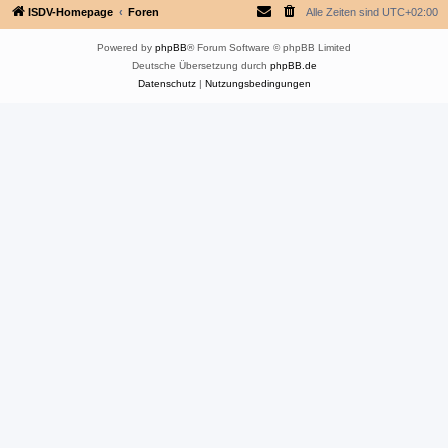
ISDV-Homepage
Foren
Alle Zeiten sind
UTC+02:00
Powered by
phpBB
® Forum Software © phpBB Limited
Deutsche Übersetzung durch
phpBB.de
Datenschutz
|
Nutzungsbedingungen