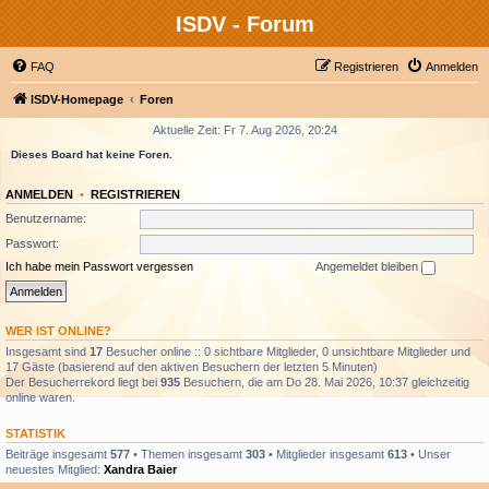
ISDV - Forum
FAQ
Registrieren
Anmelden
ISDV-Homepage
Foren
Aktuelle Zeit: Fr 7. Aug 2026, 20:24
Dieses Board hat keine Foren.
ANMELDEN
•
REGISTRIEREN
Benutzername:
Passwort:
Ich habe mein Passwort vergessen
Angemeldet bleiben
WER IST ONLINE?
Insgesamt sind
17
Besucher online :: 0 sichtbare Mitglieder, 0 unsichtbare Mitglieder und
17 Gäste (basierend auf den aktiven Besuchern der letzten 5 Minuten)
Der Besucherrekord liegt bei
935
Besuchern, die am Do 28. Mai 2026, 10:37 gleichzeitig
online waren.
STATISTIK
Beiträge insgesamt
577
• Themen insgesamt
303
• Mitglieder insgesamt
613
• Unser
neuestes Mitglied:
Xandra Baier