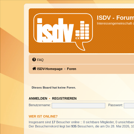
ISDV - Foru
Interessengemeinschaft de
FAQ
ISDV-Homepage
Foren
Dieses Board hat keine Foren.
ANMELDEN
•
REGISTRIEREN
Benutzername:
Passwort:
WER IST ONLINE?
Insgesamt sind
17
Besucher online :: 0 sichtbare Mitglieder, 0 unsichtba
Der Besucherrekord liegt bei
935
Besuchern, die am Do 28. Mai 2026, 10: