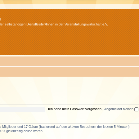
m
r selbständigen Dienstleister/Innen in der Veranstaltungswirtschaft e.V.
Ich habe mein Passwort vergessen
|
Angemeldet bleiben
re Mitglieder und 17 Gäste (basierend auf den aktiven Besuchern der letzten 5 Minuten)
37 gleichzeitig online waren.