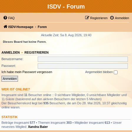
ISDV - Forum
FAQ
Registrieren
Anmelden
ISDV-Homepage
Foren
Aktuelle Zeit: Sa 8. Aug 2026, 19:40
Dieses Board hat keine Foren.
ANMELDEN
•
REGISTRIEREN
Benutzername:
Passwort:
Ich habe mein Passwort vergessen
Angemeldet bleiben
WER IST ONLINE?
Insgesamt sind
11
Besucher online :: 0 sichtbare Mitglieder, 0 unsichtbare Mitglieder und
11 Gäste (basierend auf den aktiven Besuchern der letzten 5 Minuten)
Der Besucherrekord liegt bei
935
Besuchern, die am Do 28. Mai 2026, 10:37 gleichzeitig
online waren.
STATISTIK
Beiträge insgesamt
577
• Themen insgesamt
303
• Mitglieder insgesamt
613
• Unser
neuestes Mitglied:
Xandra Baier