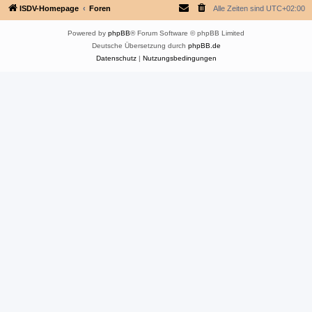
ISDV-Homepage
Foren
Alle Zeiten sind
UTC+02:00
Powered by
phpBB
® Forum Software © phpBB Limited
Deutsche Übersetzung durch
phpBB.de
Datenschutz
|
Nutzungsbedingungen