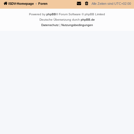
ISDV-Homepage
Foren
Alle Zeiten sind
UTC+02:00
Powered by
phpBB
® Forum Software © phpBB Limited
Deutsche Übersetzung durch
phpBB.de
Datenschutz
|
Nutzungsbedingungen