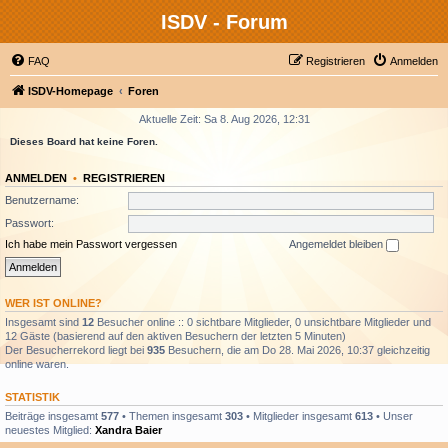
ISDV - Forum
FAQ
Registrieren
Anmelden
ISDV-Homepage
Foren
Aktuelle Zeit: Sa 8. Aug 2026, 12:31
Dieses Board hat keine Foren.
ANMELDEN
•
REGISTRIEREN
Benutzername:
Passwort:
Ich habe mein Passwort vergessen
Angemeldet bleiben
WER IST ONLINE?
Insgesamt sind
12
Besucher online :: 0 sichtbare Mitglieder, 0 unsichtbare Mitglieder und
12 Gäste (basierend auf den aktiven Besuchern der letzten 5 Minuten)
Der Besucherrekord liegt bei
935
Besuchern, die am Do 28. Mai 2026, 10:37 gleichzeitig
online waren.
STATISTIK
Beiträge insgesamt
577
• Themen insgesamt
303
• Mitglieder insgesamt
613
• Unser
neuestes Mitglied:
Xandra Baier