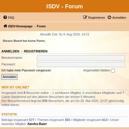
ISDV - Forum
FAQ
Registrieren
Anmelden
ISDV-Homepage
Foren
Aktuelle Zeit: So 9. Aug 2026, 14:21
Dieses Board hat keine Foren.
ANMELDEN
•
REGISTRIEREN
Benutzername:
Passwort:
Ich habe mein Passwort vergessen
Angemeldet bleiben
WER IST ONLINE?
Insgesamt sind
8
Besucher online :: 1 sichtbares Mitglied, 0 unsichtbare Mitglieder und 7
Gäste (basierend auf den aktiven Besuchern der letzten 5 Minuten)
Der Besucherrekord liegt bei
935
Besuchern, die am Do 28. Mai 2026, 10:37 gleichzeitig
online waren.
STATISTIK
Beiträge insgesamt
577
• Themen insgesamt
303
• Mitglieder insgesamt
613
• Unser
neuestes Mitglied:
Xandra Baier