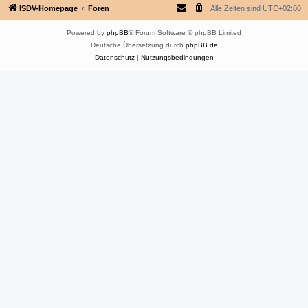
ISDV-Homepage
Foren
Alle Zeiten sind
UTC+02:00
Powered by
phpBB
® Forum Software © phpBB Limited
Deutsche Übersetzung durch
phpBB.de
Datenschutz
|
Nutzungsbedingungen