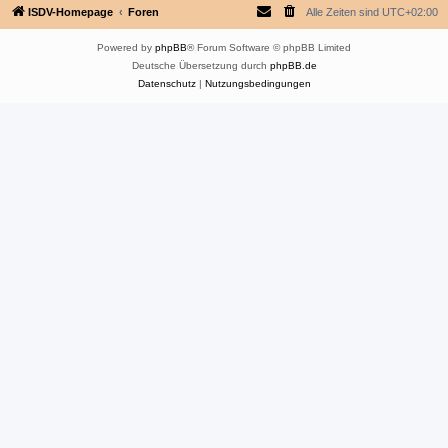
ISDV-Homepage
Foren
Alle Zeiten sind
UTC+02:00
Powered by
phpBB
® Forum Software © phpBB Limited
Deutsche Übersetzung durch
phpBB.de
Datenschutz
|
Nutzungsbedingungen