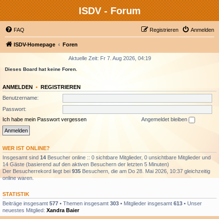
ISDV - Forum
FAQ
Registrieren
Anmelden
ISDV-Homepage
Foren
Aktuelle Zeit: Fr 7. Aug 2026, 04:19
Dieses Board hat keine Foren.
ANMELDEN
•
REGISTRIEREN
Benutzername:
Passwort:
Ich habe mein Passwort vergessen
Angemeldet bleiben
WER IST ONLINE?
Insgesamt sind
14
Besucher online :: 0 sichtbare Mitglieder, 0 unsichtbare Mitglieder und
14 Gäste (basierend auf den aktiven Besuchern der letzten 5 Minuten)
Der Besucherrekord liegt bei
935
Besuchern, die am Do 28. Mai 2026, 10:37 gleichzeitig
online waren.
STATISTIK
Beiträge insgesamt
577
• Themen insgesamt
303
• Mitglieder insgesamt
613
• Unser
neuestes Mitglied:
Xandra Baier