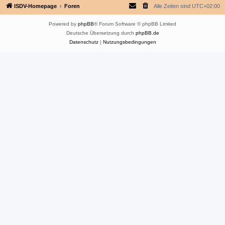
ISDV-Homepage
Foren
Alle Zeiten sind
UTC+02:00
Powered by
phpBB
® Forum Software © phpBB Limited
Deutsche Übersetzung durch
phpBB.de
Datenschutz
|
Nutzungsbedingungen