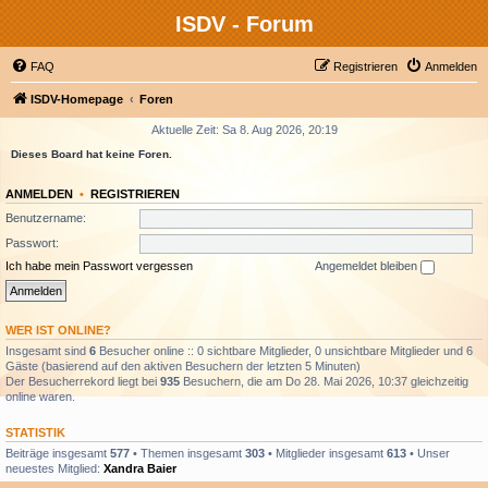
ISDV - Forum
FAQ
Registrieren
Anmelden
ISDV-Homepage
Foren
Aktuelle Zeit: Sa 8. Aug 2026, 20:19
Dieses Board hat keine Foren.
ANMELDEN
•
REGISTRIEREN
Benutzername:
Passwort:
Ich habe mein Passwort vergessen
Angemeldet bleiben
WER IST ONLINE?
Insgesamt sind
6
Besucher online :: 0 sichtbare Mitglieder, 0 unsichtbare Mitglieder und 6
Gäste (basierend auf den aktiven Besuchern der letzten 5 Minuten)
Der Besucherrekord liegt bei
935
Besuchern, die am Do 28. Mai 2026, 10:37 gleichzeitig
online waren.
STATISTIK
Beiträge insgesamt
577
• Themen insgesamt
303
• Mitglieder insgesamt
613
• Unser
neuestes Mitglied:
Xandra Baier