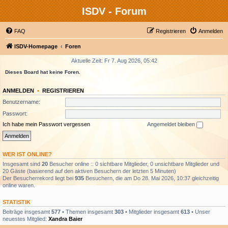
ISDV - Forum
FAQ
Registrieren
Anmelden
ISDV-Homepage
Foren
Aktuelle Zeit: Fr 7. Aug 2026, 05:42
Dieses Board hat keine Foren.
ANMELDEN
•
REGISTRIEREN
Benutzername:
Passwort:
Ich habe mein Passwort vergessen
Angemeldet bleiben
WER IST ONLINE?
Insgesamt sind
20
Besucher online :: 0 sichtbare Mitglieder, 0 unsichtbare Mitglieder und
20 Gäste (basierend auf den aktiven Besuchern der letzten 5 Minuten)
Der Besucherrekord liegt bei
935
Besuchern, die am Do 28. Mai 2026, 10:37 gleichzeitig
online waren.
STATISTIK
Beiträge insgesamt
577
• Themen insgesamt
303
• Mitglieder insgesamt
613
• Unser
neuestes Mitglied:
Xandra Baier