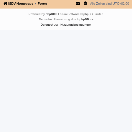
ISDV-Homepage
Foren
Alle Zeiten sind
UTC+02:00
Powered by
phpBB
® Forum Software © phpBB Limited
Deutsche Übersetzung durch
phpBB.de
Datenschutz
|
Nutzungsbedingungen