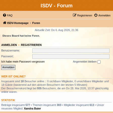
ISDV - Forum
FAQ
Registrieren
Anmelden
ISDV-Homepage
Foren
Aktuelle Zeit: Do 6. Aug 2026, 21:36
Dieses Board hat keine Foren.
ANMELDEN
•
REGISTRIEREN
Benutzername:
Passwort:
Ich habe mein Passwort vergessen
Angemeldet bleiben
WER IST ONLINE?
Insgesamt sind
18
Besucher online :: 0 sichtbare Mitglieder, 0 unsichtbare Mitglieder und
18 Gäste (basierend auf den aktiven Besuchern der letzten 5 Minuten)
Der Besucherrekord liegt bei
935
Besuchern, die am Do 28. Mai 2026, 10:37 gleichzeitig
online waren.
STATISTIK
Beiträge insgesamt
577
• Themen insgesamt
303
• Mitglieder insgesamt
613
• Unser
neuestes Mitglied:
Xandra Baier