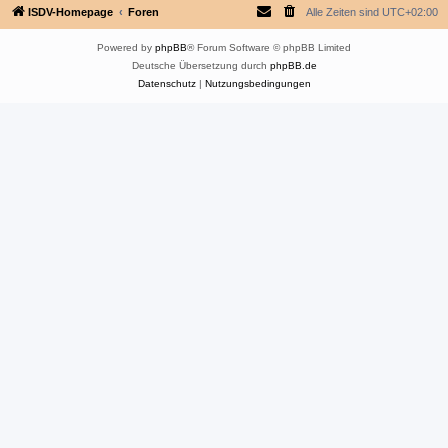
ISDV-Homepage
Foren
Alle Zeiten sind
UTC+02:00
Powered by
phpBB
® Forum Software © phpBB Limited
Deutsche Übersetzung durch
phpBB.de
Datenschutz
|
Nutzungsbedingungen