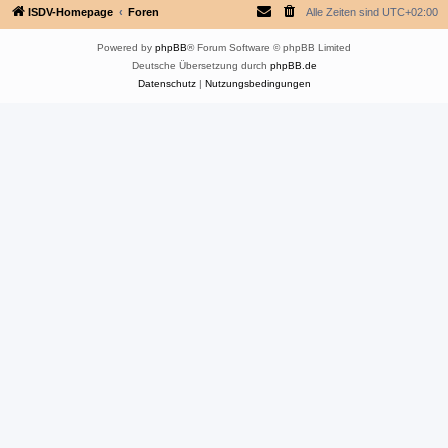
ISDV-Homepage
Foren
Alle Zeiten sind
UTC+02:00
Powered by
phpBB
® Forum Software © phpBB Limited
Deutsche Übersetzung durch
phpBB.de
Datenschutz
|
Nutzungsbedingungen