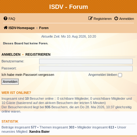
ISDV - Forum
FAQ
Registrieren
Anmelden
ISDV-Homepage
Foren
Aktuelle Zeit: Mo 10. Aug 2026, 10:20
Dieses Board hat keine Foren.
ANMELDEN
•
REGISTRIEREN
Benutzername:
Passwort:
Ich habe mein Passwort vergessen
Angemeldet bleiben
WER IST ONLINE?
Insgesamt sind
10
Besucher online :: 0 sichtbare Mitglieder, 0 unsichtbare Mitglieder und
10 Gäste (basierend auf den aktiven Besuchern der letzten 5 Minuten)
Der Besucherrekord liegt bei
935
Besuchern, die am Do 28. Mai 2026, 10:37 gleichzeitig
online waren.
STATISTIK
Beiträge insgesamt
577
• Themen insgesamt
303
• Mitglieder insgesamt
613
• Unser
neuestes Mitglied:
Xandra Baier