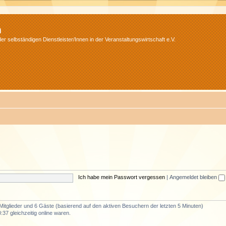
m
r selbständigen Dienstleister/Innen in der Veranstaltungswirtschaft e.V.
Ich habe mein Passwort vergessen
|
Angemeldet bleiben
 Mitglieder und 6 Gäste (basierend auf den aktiven Besuchern der letzten 5 Minuten)
37 gleichzeitig online waren.