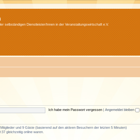
m
r selbständigen Dienstleister/Innen in der Veranstaltungswirtschaft e.V.
Ich habe mein Passwort vergessen
|
Angemeldet bleiben
e Mitglieder und 9 Gäste (basierend auf den aktiven Besuchern der letzten 5 Minuten)
37 gleichzeitig online waren.