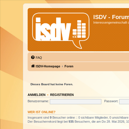
ISDV - Foru
Interessengemeinschaft de
FAQ
ISDV-Homepage
Foren
Dieses Board hat keine Foren.
ANMELDEN
•
REGISTRIEREN
Benutzername:
Passwort:
WER IST ONLINE?
Insgesamt sind
9
Besucher online :: 0 sichtbare Mitglieder, 0 unsichtbar
Der Besucherrekord liegt bei
935
Besuchern, die am Do 28. Mai 2026, 10: