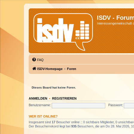
ISDV - Foru
Interessengemeinschaft de
FAQ
ISDV-Homepage
Foren
Dieses Board hat keine Foren.
ANMELDEN
•
REGISTRIEREN
Benutzername:
Passwort:
WER IST ONLINE?
Insgesamt sind
17
Besucher online :: 0 sichtbare Mitglieder, 0 unsichtba
Der Besucherrekord liegt bei
935
Besuchern, die am Do 28. Mai 2026, 10: