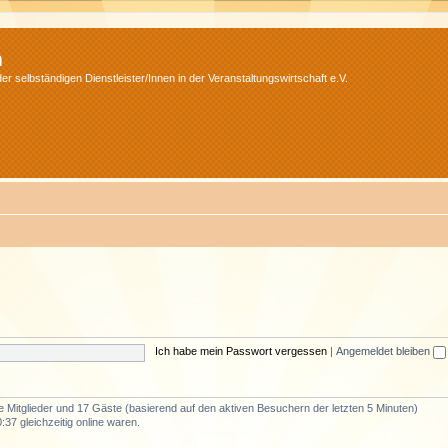
m
r selbständigen Dienstleister/Innen in der Veranstaltungswirtschaft e.V.
Ich habe mein Passwort vergessen
|
Angemeldet bleiben
re Mitglieder und 17 Gäste (basierend auf den aktiven Besuchern der letzten 5 Minuten)
37 gleichzeitig online waren.