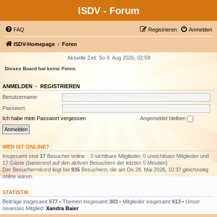
ISDV - Forum
FAQ
Registrieren
Anmelden
ISDV-Homepage
Foren
Aktuelle Zeit: So 9. Aug 2026, 02:59
Dieses Board hat keine Foren.
ANMELDEN
•
REGISTRIEREN
Benutzername:
Passwort:
Ich habe mein Passwort vergessen
Angemeldet bleiben
WER IST ONLINE?
Insgesamt sind
17
Besucher online :: 0 sichtbare Mitglieder, 0 unsichtbare Mitglieder und
17 Gäste (basierend auf den aktiven Besuchern der letzten 5 Minuten)
Der Besucherrekord liegt bei
935
Besuchern, die am Do 28. Mai 2026, 10:37 gleichzeitig
online waren.
STATISTIK
Beiträge insgesamt
577
• Themen insgesamt
303
• Mitglieder insgesamt
613
• Unser
neuestes Mitglied:
Xandra Baier