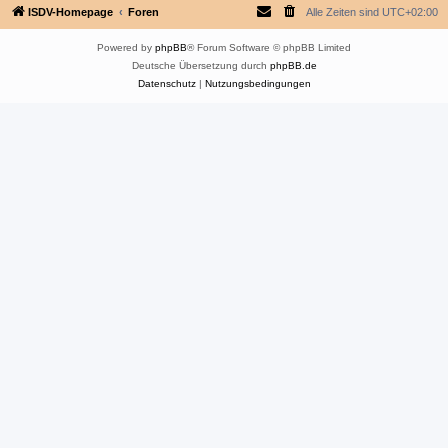
ISDV-Homepage
Foren
Alle Zeiten sind
UTC+02:00
Powered by
phpBB
® Forum Software © phpBB Limited
Deutsche Übersetzung durch
phpBB.de
Datenschutz
|
Nutzungsbedingungen