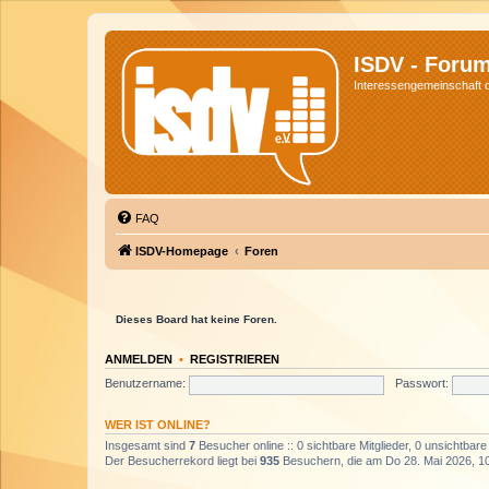
ISDV - Foru
Interessengemeinschaft de
FAQ
ISDV-Homepage
Foren
Dieses Board hat keine Foren.
ANMELDEN
•
REGISTRIEREN
Benutzername:
Passwort:
WER IST ONLINE?
Insgesamt sind
7
Besucher online :: 0 sichtbare Mitglieder, 0 unsichtbar
Der Besucherrekord liegt bei
935
Besuchern, die am Do 28. Mai 2026, 10: