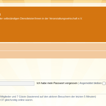
m
r selbständigen Dienstleister/Innen in der Veranstaltungswirtschaft e.V.
Ich habe mein Passwort vergessen
|
Angemeldet bleiben
e Mitglieder und 7 Gäste (basierend auf den aktiven Besuchern der letzten 5 Minuten)
37 gleichzeitig online waren.