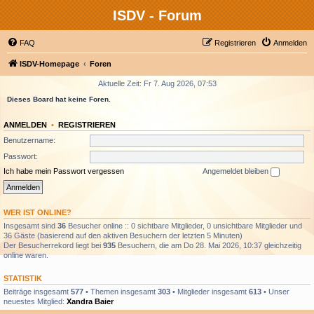
ISDV - Forum
FAQ
Registrieren
Anmelden
ISDV-Homepage
Foren
Aktuelle Zeit: Fr 7. Aug 2026, 07:53
Dieses Board hat keine Foren.
ANMELDEN
•
REGISTRIEREN
Benutzername:
Passwort:
Ich habe mein Passwort vergessen
Angemeldet bleiben
WER IST ONLINE?
Insgesamt sind
36
Besucher online :: 0 sichtbare Mitglieder, 0 unsichtbare Mitglieder und
36 Gäste (basierend auf den aktiven Besuchern der letzten 5 Minuten)
Der Besucherrekord liegt bei
935
Besuchern, die am Do 28. Mai 2026, 10:37 gleichzeitig
online waren.
STATISTIK
Beiträge insgesamt
577
• Themen insgesamt
303
• Mitglieder insgesamt
613
• Unser
neuestes Mitglied:
Xandra Baier