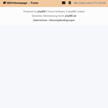
ISDV-Homepage
Foren
Alle Zeiten sind
UTC+02:00
Powered by
phpBB
® Forum Software © phpBB Limited
Deutsche Übersetzung durch
phpBB.de
Datenschutz
|
Nutzungsbedingungen