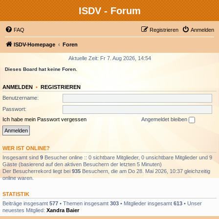
ISDV - Forum
FAQ
Registrieren
Anmelden
ISDV-Homepage
Foren
Aktuelle Zeit: Fr 7. Aug 2026, 14:54
Dieses Board hat keine Foren.
ANMELDEN
•
REGISTRIEREN
Benutzername:
Passwort:
Ich habe mein Passwort vergessen
Angemeldet bleiben
WER IST ONLINE?
Insgesamt sind
9
Besucher online :: 0 sichtbare Mitglieder, 0 unsichtbare Mitglieder und 9
Gäste (basierend auf den aktiven Besuchern der letzten 5 Minuten)
Der Besucherrekord liegt bei
935
Besuchern, die am Do 28. Mai 2026, 10:37 gleichzeitig
online waren.
STATISTIK
Beiträge insgesamt
577
• Themen insgesamt
303
• Mitglieder insgesamt
613
• Unser
neuestes Mitglied:
Xandra Baier