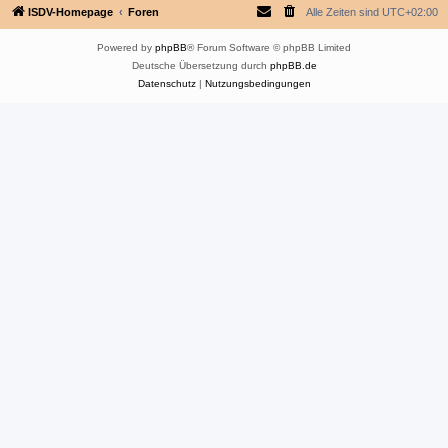
ISDV-Homepage
Foren
Alle Zeiten sind
UTC+02:00
Powered by
phpBB
® Forum Software © phpBB Limited
Deutsche Übersetzung durch
phpBB.de
Datenschutz
|
Nutzungsbedingungen